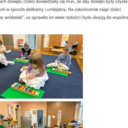
 dźwięki. Dzieci dowiedziały się m.in., że aby dźwięki były czyste 
ami w sposób delikatny i umiejętny. Na zakończenie zajęć dzieci
ny wróbelek”, co sprawiło im wiele radości i było okazją do wspól