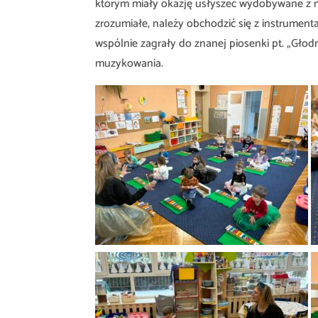
którym miały okazję usłyszeć wydobywane z nich
zrozumiałe, należy obchodzić się z instrument
wspólnie zagrały do znanej piosenki pt. „Głod
muzykowania.